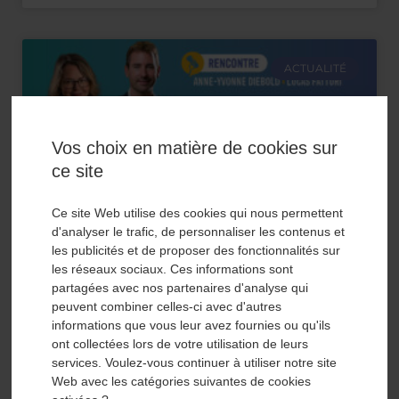
ACTUALITÉ
Vos choix en matière de cookies sur
ce site
Ce site Web utilise des cookies qui nous permettent
d'analyser le trafic, de personnaliser les contenus et
La valorisation d’une entreprise
les publicités et de proposer des fonctionnalités sur
les réseaux sociaux. Ces informations sont
avant la cession
partagées avec nos partenaires d'analyse qui
peuvent combiner celles-ci avec d'autres
informations que vous leur avez fournies ou qu'ils
Rencontre : Anne-Yvonne Diebold, avocate et
ont collectées lors de votre utilisation de leurs
Dirigeante du cabinet Athena Conseil x Lucas
services. Voulez-vous continuer à utiliser notre site
Fattori, Directeur du cabinet Michel Simond
Web avec les catégories suivantes de cookies
Alsace Combien vaut votre entreprise ?